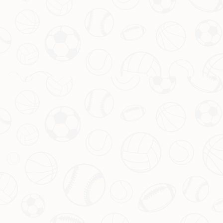
admin
米兰后防补强新策略：瞄准年轻潜
力股，佳夫或以2500万欧转会
引言：米兰中卫引援新策略引发热议 在转会市场
日益激烈的今天，AC米兰的引援策略总是能引发
球迷和媒体的广泛关注。近期，红黑军团在中卫
位置上的操作颇有“刮彩票”的意味——他们将目光