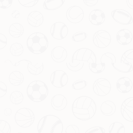
关于爱游戏体育