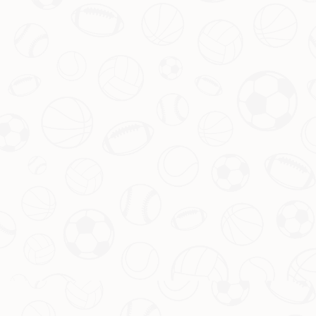
AI+医学体育损伤预测系统
体育AI数据分析实验室
体育版权交易平台
户外康复运动疗法
体育元宇宙商业模式创新
立即购买