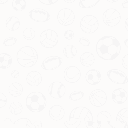
羽毛球俱乐部运营
公司专注于体育技能教育的AI考核与评级工具开
发，支持青少年及成人用户在线完成体能与技能测
试，自动生成能力档案及晋级建议。公司产品已在
多所青训中心试点使用。未来，公司将持续优化评
测场景，成为体育教育标准...