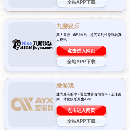
动与实时数据分析于一体
打造集体育赛事、娱乐
.
我们
体育KOL培养计划